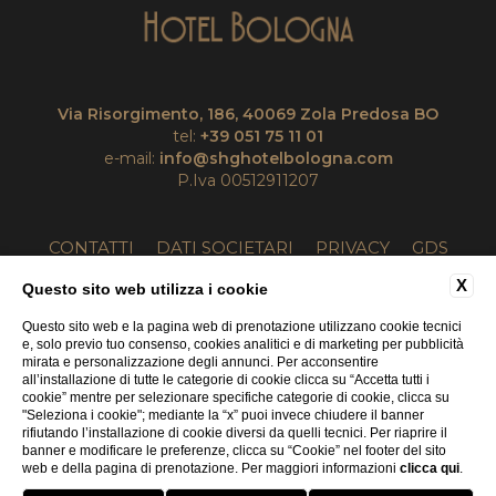
Via Risorgimento, 186, 40069 Zola Predosa BO
tel:
+39 051 75 11 01
e-mail:
info@shghotelbologna.com
P.Iva 00512911207
CONTATTI
DATI SOCIETARI
PRIVACY
GDS
COOKIE
ACCESSIBILITÀ
X
Questo sito web utilizza i cookie
Questo sito web e la pagina web di prenotazione utilizzano cookie tecnici
e, solo previo tuo consenso, cookies analitici e di marketing per pubblicità
mirata e personalizzazione degli annunci. Per acconsentire
all’installazione di tutte le categorie di cookie clicca su “Accetta tutti i
cookie” mentre per selezionare specifiche categorie di cookie, clicca su
"Seleziona i cookie"; mediante la “x” puoi invece chiudere il banner
rifiutando l’installazione di cookie diversi da quelli tecnici. Per riaprire il
WEBSITE BY BLASTNESS
banner e modificare le preferenze, clicca su “Cookie” nel footer del sito
web e della pagina di prenotazione. Per maggiori informazioni
clicca qui
.