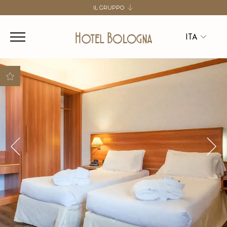
IL GRUPPO
SALUTE HOSPITALITY GROUP
HOTEL DE LA VILLE
ITA
HOTEL ANTONELLA
HOTEL BOLOGNA
ITA
ENG
Flessibilità nella
gestione della
prenotazione
Scelta di tipologia letto
gratuito
Upgrade in categoria
superiore in base alla
disponibilità e
garanzia del miglior
prezzo
Garage esterno
gratuito incluso