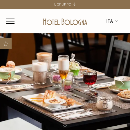
IL GRUPPO
SALUTE HOSPITALITY GROUP
HOTEL DE LA VILLE
ITA
HOTEL ANTONELLA
HOTEL BOLOGNA
ITA
ENG
Flessibilità nella
gestione della
prenotazione
Scelta di tipologia letto
gratuito
Upgrade in categoria
superiore in base alla
disponibilità e
garanzia del miglior
prezzo
Garage esterno
gratuito incluso